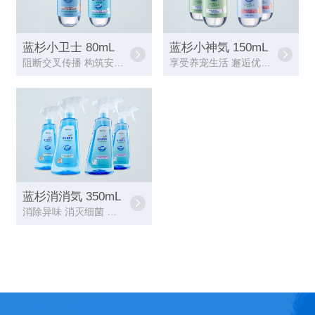
蓝杉小卫士 80mL
蓝杉小神気 150mL
阻断交叉传播 构筑安全屏障
享受养宠生活 邂逅优雅浪漫
蓝杉消消気 350mL
消除异味 消灭细菌 杀灭螨虫