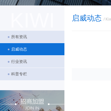
KIWI
启威动态
/ K
●
所有资讯
●
启威动态
●
行业资讯
●
科普专栏